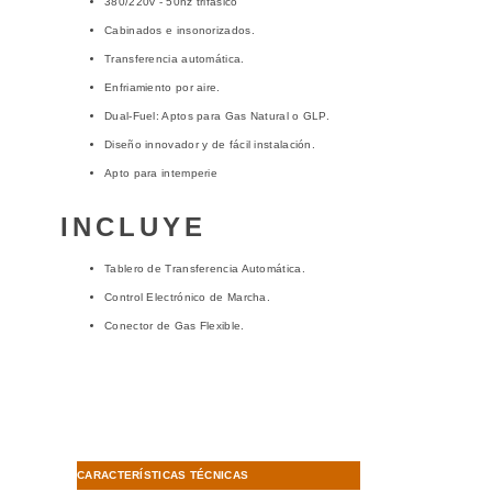
380/220v - 50hz trifásico
Cabinados e insonorizados.
Transferencia automática.
Enfriamiento por aire.
Dual-Fuel: Aptos para Gas Natural o GLP.
Diseño innovador y de fácil instalación.
Apto para intemperie
INCLUYE
Tablero de Transferencia Automática.
Control Electrónico de Marcha.
Conector de Gas Flexible.
CARACTERÍSTICAS TÉCNICAS