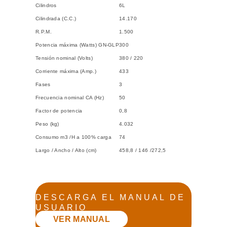
Cilindros
6L
Cilindrada (C.C.)
14.170
R.P.M.
1.500
Potencia máxima (Watts) GN-GLP
300
Tensión nominal (Volts)
380 / 220
Corriente máxima (Amp.)
433
Fases
3
Frecuencia nominal CA (Hz)
50
Factor de potencia
0,8
Peso (kg)
4.032
Consumo m3 /H a 100% carga
74
Largo / Ancho / Alto (cm)
458,8 / 146 /272,5
DESCARGA EL MANUAL DE
USUARIO
VER MANUAL